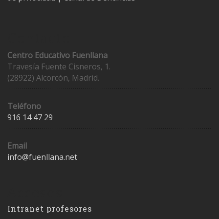
Contacto
Centro Educativo Fuenllana
Travesía Fuente Cisneros, 1.
(28922) Alcorcón, Madrid.
Teléfono
916 14 47 29
Email
info@fuenllana.net
Accesos
Intranet profesores