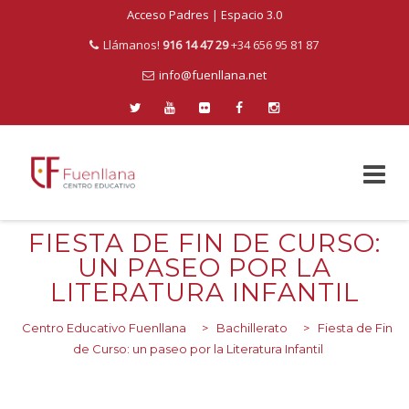
Acceso Padres
|
Espacio 3.0
Llámanos!
916 14 47 29
+34 656 95 81 87
info@fuenllana.net
Skip
FIESTA DE FIN DE CURSO:
to
UN PASEO POR LA
content
LITERATURA INFANTIL
Centro Educativo Fuenllana
>
Bachillerato
>
Fiesta de Fin
de Curso: un paseo por la Literatura Infantil