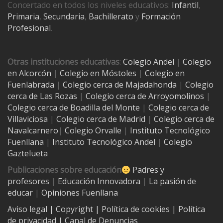
Concertado en todos los niveles educativos:
Infantil
,
Primaria
,
Secundaria
,
Bachillerato
y
Formación
Profesional
.
Otras instituciones educativas
:
Colegio Andel
|
Colegio
en Alcorcón
|
Colegio en Móstoles
|
Colegio en
Fuenlabrada
|
Colegio cerca de Majadahonda
|
Colegio
cerca de Las Rozas
|
Colegio cerca de
Arroyomolinos
|
Colegio cerca de
Boadilla del Monte
|
Colegio cerca de
Villaviciosa
|
Colegio cerca de Madrid
|
Colegio cerca de
Navalcarnero
|
Colegio Orvalle
|
Instituto Tecnológico
Fuenllana
|
Instituto Tecnológico Andel
|
Colegio
Gaztelueta
Publicaciones sobre educación
Padres y
profesores
|
Educación Innovadora
|
La pasión de
educar
|
Opiniones Fuenllana
Aviso legal
| Copyright
|
Política de cookies
|
Política
de privacidad
|
Canal de Denuncias