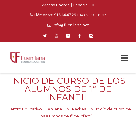
Acceso Padres
|
Espacio 3.0
Llámanos!
916 14 47 29
+34 656 95 81 87
info@fuenllana.net
Skip
INICIO DE CURSO DE LOS
to
ALUMNOS DE 1º DE
content
INFANTIL
Centro Educativo Fuenllana
>
Padres
>
Inicio de curso de
los alumnos de 1º de Infantil