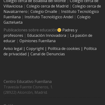
Colegio cerca de
Boadilla del Monte
|
Colegio cerca de
Villaviciosa
|
Colegio cerca de Madrid
|
Colegio cerca de
Navalcarnero
|
Colegio Orvalle
|
Instituto Tecnológico
Fuenllana
|
Instituto Tecnológico Andel
|
Colegio
Gaztelueta
Publicaciones sobre educación
Padres y
profesores
|
Educación Innovadora
|
La pasión de
educar
|
Opiniones Fuenllana
Aviso legal
| Copyright
|
Política de cookies
|
Política
de privacidad
|
Canal de Denuncias
Contacto
Centro Educativo Fuenllana
Travesía Fuente Cisneros, 1.
(28922) Alcorcón, Madrid.