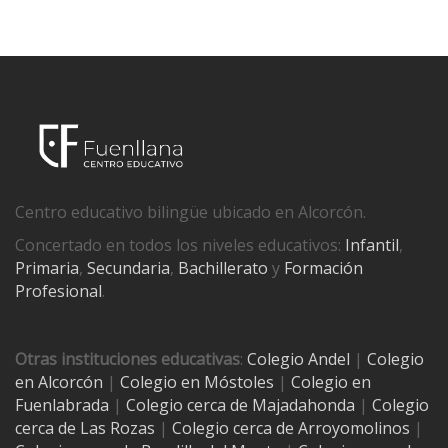
Centro educativo bilingüe ubicado en Alcorcón.
Concertado en todos los niveles educativos:
Infantil
,
Primaria
,
Secundaria
,
Bachillerato
y
Formación
Profesional
.
Otras instituciones educativas
:
Colegio Andel
|
Colegio
en Alcorcón
|
Colegio en Móstoles
|
Colegio en
Fuenlabrada
|
Colegio cerca de Majadahonda
|
Colegio
cerca de Las Rozas
|
Colegio cerca de
Arroyomolinos
|