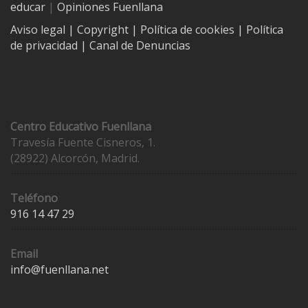
educar
|
Opiniones Fuenllana
Aviso legal
| Copyright
|
Política de cookies
|
Política
de privacidad
|
Canal de Denuncias
Contacto
Centro Educativo Fuenllana
Travesía Fuente Cisneros, 1.
(28922) Alcorcón, Madrid.
Teléfono
916 14 47 29
Email
info@fuenllana.net