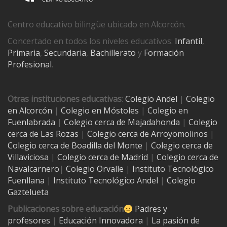
Centro educativo bilingüe ubicado en Alcorcón.
Concertado en todos los niveles educativos:
Infantil
,
Primaria
,
Secundaria
,
Bachillerato
y
Formación
Profesional
.
Otras instituciones educativas
:
Colegio Andel
|
Colegio
en Alcorcón
|
Colegio en Móstoles
|
Colegio en
Fuenlabrada
|
Colegio cerca de Majadahonda
|
Colegio
cerca de Las Rozas
|
Colegio cerca de
Arroyomolinos
|
Colegio cerca de
Boadilla del Monte
|
Colegio cerca de
Villaviciosa
|
Colegio cerca de Madrid
|
Colegio cerca de
Navalcarnero
|
Colegio Orvalle
|
Instituto Tecnológico
Fuenllana
|
Instituto Tecnológico Andel
|
Colegio
Gaztelueta
Publicaciones sobre educación
Padres y
profesores
|
Educación Innovadora
|
La pasión de