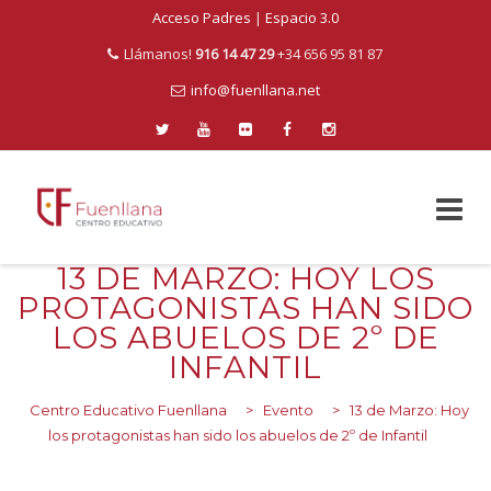
Acceso Padres
|
Espacio 3.0
Llámanos!
916 14 47 29
+34 656 95 81 87
info@fuenllana.net
13 DE MARZO: HOY LOS
Skip
to
PROTAGONISTAS HAN SIDO
content
LOS ABUELOS DE 2º DE
INFANTIL
Centro Educativo Fuenllana
>
Evento
>
13 de Marzo: Hoy
los protagonistas han sido los abuelos de 2º de Infantil