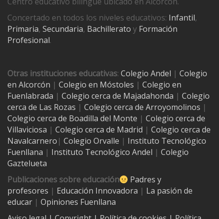
Centro educativo bilingüe ubicado en Alcorcón.
Concertado en todos los niveles educativos:
Infantil
,
Primaria
,
Secundaria
,
Bachillerato
y
Formación
Profesional
.
Otras instituciones educativas
:
Colegio Andel
|
Colegio
en Alcorcón
|
Colegio en Móstoles
|
Colegio en
Fuenlabrada
|
Colegio cerca de Majadahonda
|
Colegio
cerca de Las Rozas
|
Colegio cerca de
Arroyomolinos
|
Colegio cerca de
Boadilla del Monte
|
Colegio cerca de
Villaviciosa
|
Colegio cerca de Madrid
|
Colegio cerca de
Navalcarnero
|
Colegio Orvalle
|
Instituto Tecnológico
Fuenllana
|
Instituto Tecnológico Andel
|
Colegio
Gaztelueta
Publicaciones sobre educación
Padres y
profesores
|
Educación Innovadora
|
La pasión de
educar
|
Opiniones Fuenllana
Aviso legal
| Copyright
|
Política de cookies
|
Política