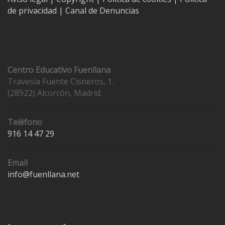
de privacidad
|
Canal de Denuncias
Contacto
Centro Educativo Fuenllana
Travesía Fuente Cisneros, 1.
(28922) Alcorcón, Madrid.
Teléfono
916 14 47 29
Email
info@fuenllana.net
Accesos