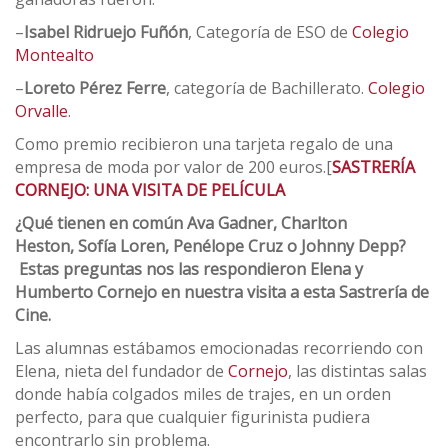
–
Isabel Ridruejo Fuñón
, Categoría de ESO de
Colegio
Montealto
–
Loreto Pérez Ferre
, categoría de Bachillerato.
Colegio
Orvalle
.
Como premio recibieron una tarjeta regalo de una
empresa de moda por valor de 200 euros.[
SASTRERÍA
CORNEJO: UNA VISITA DE PELÍCULA
¿Qué tienen en común
Ava Gadne
r,
Charlton
Heston
,
Sofía Loren
,
Penélope Cruz
o
Johnny Depp
?
Estas preguntas nos las respondieron Elena y
Humberto Cornejo en nuestra visita a esta Sastrería de
Cine.
Las alumnas estábamos emocionadas recorriendo con
Elena, nieta del fundador de
Cornejo
, las distintas salas
donde había colgados miles de trajes, en un orden
perfecto, para que cualquier figurinista pudiera
encontrarlo sin problema.