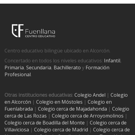
Centro educativo bilingüe ubicado en Alcorcón.
Concertado en todos los niveles educativos:
Infantil
,
Primaria
,
Secundaria
,
Bachillerato
y
Formación
Profesional
.
Otras instituciones educativas
:
Colegio Andel
|
Colegio
en Alcorcón
|
Colegio en Móstoles
|
Colegio en
Fuenlabrada
|
Colegio cerca de Majadahonda
|
Colegio
cerca de Las Rozas
|
Colegio cerca de
Arroyomolinos
|
Colegio cerca de
Boadilla del Monte
|
Colegio cerca de
Villaviciosa
|
Colegio cerca de Madrid
|
Colegio cerca de