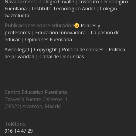
Navalcarnero
|
Colegio Orvalle
|
Instituto Tecnológico
Fuenllana
|
Instituto Tecnológico Andel
|
Colegio
Gaztelueta
Publicaciones sobre educación
Padres y
profesores
|
Educación Innovadora
|
La pasión de
educar
|
Opiniones Fuenllana
Aviso legal
| Copyright
|
Política de cookies
|
Política
de privacidad
|
Canal de Denuncias
Contacto
Centro Educativo Fuenllana
Travesía Fuente Cisneros, 1.
(28922) Alcorcón, Madrid.
Teléfono
916 14 47 29