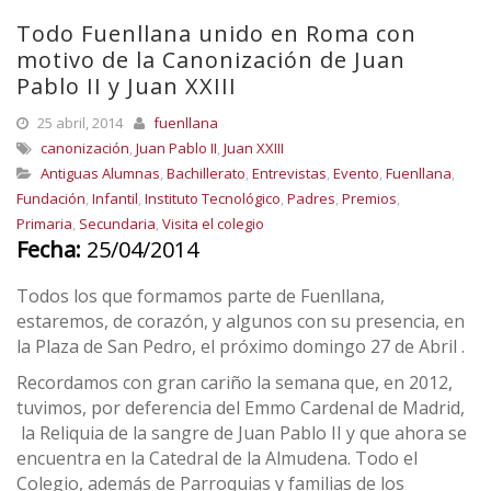
Todo Fuenllana unido en Roma con
motivo de la Canonización de Juan
Pablo II y Juan XXIII
25 abril, 2014
fuenllana
canonización
,
Juan Pablo II
,
Juan XXIII
Antiguas Alumnas
,
Bachillerato
,
Entrevistas
,
Evento
,
Fuenllana
,
Fundación
,
Infantil
,
Instituto Tecnológico
,
Padres
,
Premios
,
Primaria
,
Secundaria
,
Visita el colegio
Fecha:
25/04/2014
Todos los que formamos parte de Fuenllana,
estaremos, de corazón, y algunos con su presencia, en
la Plaza de San Pedro, el próximo domingo 27 de Abril .
Recordamos con gran cariño la semana que, en 2012,
tuvimos, por deferencia del Emmo Cardenal de Madrid,
la Reliquia de la sangre de Juan Pablo II y que ahora se
encuentra en la Catedral de la Almudena. Todo el
Colegio, además de Parroquias y familias de los