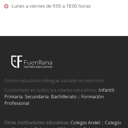
Lunes a viernes de 9:00 a 18:00 horas
Centro educativo bilingüe ubicado en Alcorcón.
Concertado en todos los niveles educativos:
Infantil
,
Primaria
,
Secundaria
,
Bachillerato
y
Formación
Profesional
.
Otras instituciones educativas
:
Colegio Andel
|
Colegio