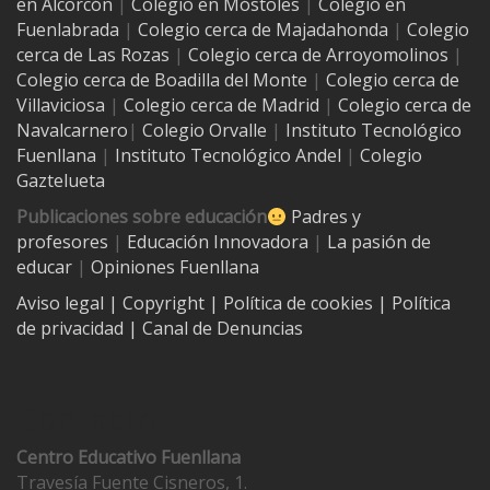
en Alcorcón
|
Colegio en Móstoles
|
Colegio en
Fuenlabrada
|
Colegio cerca de Majadahonda
|
Colegio
cerca de Las Rozas
|
Colegio cerca de
Arroyomolinos
|
Colegio cerca de
Boadilla del Monte
|
Colegio cerca de
Villaviciosa
|
Colegio cerca de Madrid
|
Colegio cerca de
Navalcarnero
|
Colegio Orvalle
|
Instituto Tecnológico
Fuenllana
|
Instituto Tecnológico Andel
|
Colegio
Gaztelueta
Publicaciones sobre educación
Padres y
profesores
|
Educación Innovadora
|
La pasión de
educar
|
Opiniones Fuenllana
Aviso legal
| Copyright
|
Política de cookies
|
Política
de privacidad
|
Canal de Denuncias
Contacto
Centro Educativo Fuenllana
Travesía Fuente Cisneros, 1.