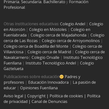
Primaria
,
Secundaria
,
Bachillerato
y
Formación
Profesional
.
Otras instituciones educativas
:
Colegio Andel
|
Colegio
en Alcorcón
|
Colegio en Móstoles
|
Colegio en
Fuenlabrada
|
Colegio cerca de Majadahonda
|
Colegio
cerca de Las Rozas
|
Colegio cerca de
Arroyomolinos
|
Colegio cerca de
Boadilla del Monte
|
Colegio cerca de
Villaviciosa
|
Colegio cerca de Madrid
|
Colegio cerca de
Navalcarnero
|
Colegio Orvalle
|
Instituto Tecnológico
Fuenllana
|
Instituto Tecnológico Andel
|
Colegio
Gaztelueta
Publicaciones sobre educación
Padres y
profesores
|
Educación Innovadora
|
La pasión de
educar
|
Opiniones Fuenllana
Aviso legal
| Copyright
|
Política de cookies
|
Política
de privacidad
|
Canal de Denuncias