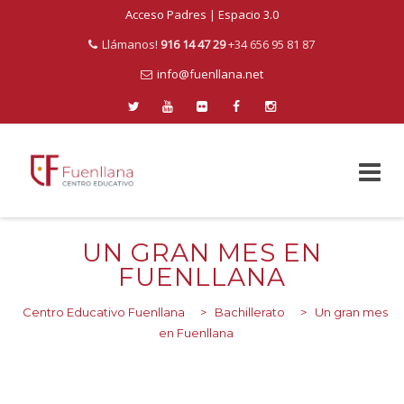
Acceso Padres
|
Espacio 3.0
Llámanos!
916 14 47 29
+34 656 95 81 87
info@fuenllana.net
Skip
to
UN GRAN MES EN
content
FUENLLANA
Centro Educativo Fuenllana
>
Bachillerato
>
Un gran mes
en Fuenllana